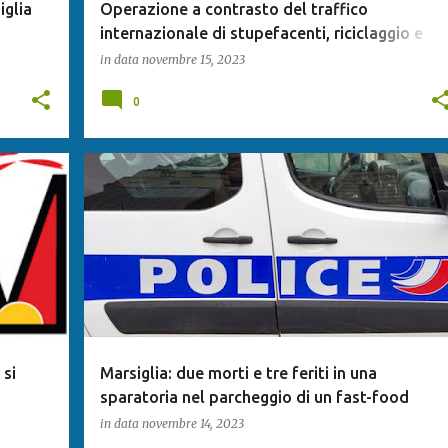
iglia
Operazione a contrasto del traffico
internazionale di stupefacenti, riciclaggio e
contraffazione di valuta. Piacenza - Eseguite
in data
novembre 15, 2023
misure cautelari nei confronti di 7 soggetti
0
si
Marsiglia: due morti e tre feriti in una
sparatoria nel parcheggio di un fast-food
in data
novembre 14, 2023