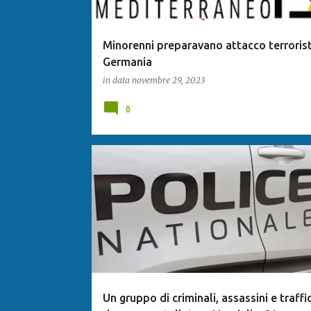
Minorenni preparavano attacco terrorist
Germania
in data
novembre 29, 2023
0
Un gruppo di criminali, assassini e traffic