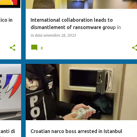
ico in
International collaboration leads to
dismantlement of ransomware group in
Ukraine amidst ongoing war
in data
novembre 28, 2023
0
anti di
Croatian narco boss arrested in Istanbul