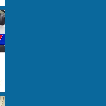
giugno
15
maggio
20
aprile
15
marzo
23
febbraio
29
gennaio
28
2023
276
dicembre
28
novembre
31
Minorenni preparavano
attacco terroristico in
Germ...
International collaboration
leads to dismantlement...
Un gruppo di criminali,