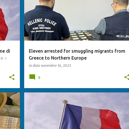
ne di
Eleven arrested for smuggling migrants from
te a
Greece to Northern Europe
in data
novembre 16, 2023
0