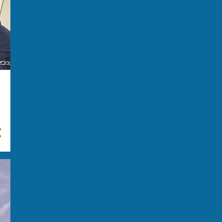
assassini e trafficanti di...
Croatian narco boss
arrested in Istanbul
Sequestrati 10 chilogrammi
hashish. Torino - Arres...
GIOVANE UCCISO ALLA
DRÔME: ATTACCO DI
INAUDITA FER...
I narcotrafficanti
marsigliesi cercano di
estender...
Un uomo di 28 anni è stato
ferito a colpi di arma ...
Traffico di droga: è in corso
un'operazione di pol...
Eleven arrested for
smuggling migrants from
Greece...