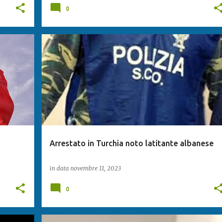
0
Arrestato in Turchia noto latitante albanese
in data
novembre 11, 2023
0