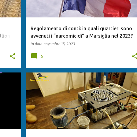
d
Regolamento di conti: in quali quartieri sono
llion
avvenuti i “narcomicidi” a Marsiglia nel 2023?
in data
novembre 15, 2023
0