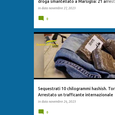
droga smantellato a Marsiglia: 21 arresti
Francia
in data
novembre 27, 2023
0
Sequestrati 10 chilogrammi hashish. Tor
Arrestato un trafficante internazionale
in data
novembre 24, 2023
0