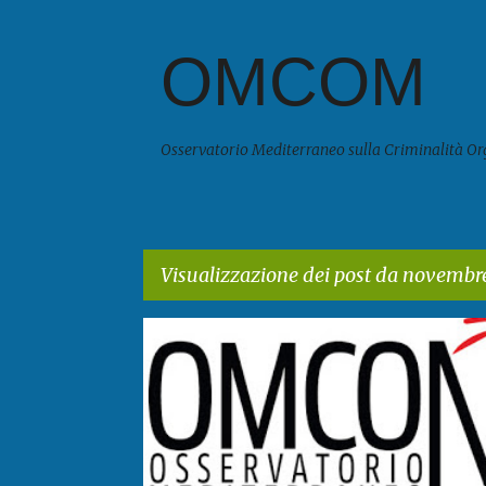
OMCOM
Osservatorio Mediterraneo sulla Criminalità Or
Visualizzazione dei post da novembr
P
o
s
t