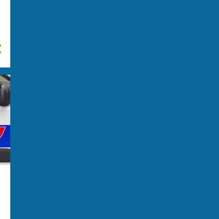
arrested throughout Eur...
“A volte può essere molto
violenta”: la Lyrica, la...
Sequestrate 1,5 tonnellate di
cocaina su una nave
LA MAFIA TRA LA SICILIA E
GLI STATI UNITI, UN PONT...
Milano: arrestato terrorista
algerino
Lotta alla ndrangheta:
arrestato latitante, si nas...
Operazione Polizia e Fbi: 17
arresti per mafia
Operation Mobile 6 puts the
brakes on car thieves....
Genova: un arresto per
terrorismo internazionale