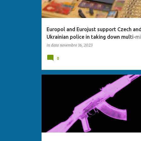
Europol and Eurojust support Czech an
Ukrainian police in taking down multi-mi
euro voice phishing gang
in data
novembre 16, 2023
0