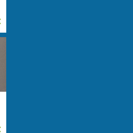
giugno
28
maggio
31
aprile
31
marzo
20
febbraio
23
gennaio
31
2024
292
dicembre
38
novembre
29
ottobre
25
settembre
28
agosto
28
luglio
14