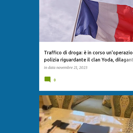
Traffico di droga: è in corso un'operazio
polizia riguardante il clan Yoda, dilagan
Marsiglia
in data
novembre 21, 2023
0