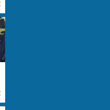
Milano - Sequestrati 50
milioni di euro. Arrestato...
STRANI RAPPORTI TRA
CRIMINALITA CINESE E
NARCOS
Disarticolati due gruppi
criminali. Torino - 13 ar...
Traffico di droga a
Marsiglia: il Senato avvia
una...
ottobre
31
settembre
31
agosto
29
luglio
14
giugno
24
maggio
29