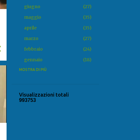
giugno
27
maggio
35
aprile
35
marzo
27
febbraio
24
gennaio
18
2025
MOSTRA DI PIÙ
318
dicembre
20
novembre
31
Visualizzazioni totali
9
9
3
7
5
3
ottobre
22
settembre
25
agosto
22
luglio
34