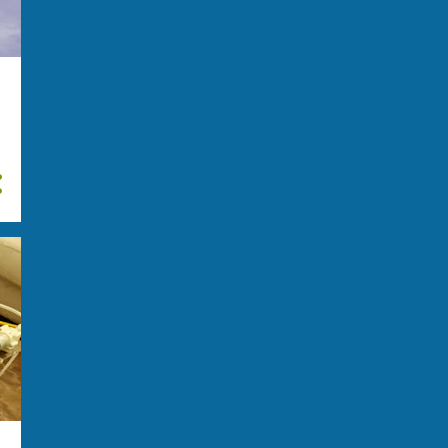
Europol and Eurojust
support Czech and
Ukrainian p...
Regolamento di conti: in
quali quartieri sono avve...
Colpi di kalashnikov
colpiscono una famiglia nel
l...
Operazione a contrasto del
traffico internazionale...
Fondazione Caponnetto, il
18 novembre si apre il 3...
Marsiglia: due morti e tre
feriti in una sparatori...
Notizie da Marsiglia
Arrestato in Turchia noto
latitante albanese
Five right-wing terrorists