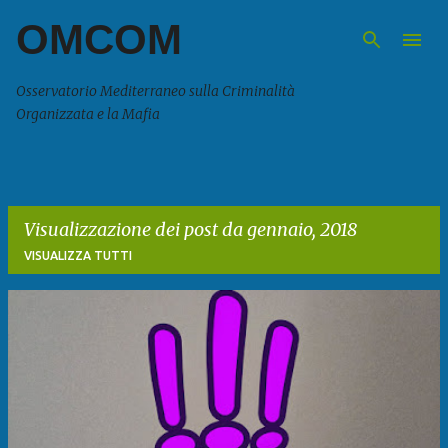
OMCOM
Passa ai contenuti principali
Osservatorio Mediterraneo sulla Criminalità
Organizzata e la Mafia
Visualizzazione dei post da gennaio, 2018
VISUALIZZA TUTTI
P
o
s
t