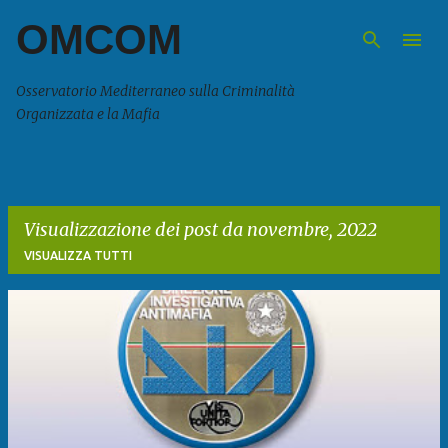
OMCOM
Passa ai contenuti principali
Osservatorio Mediterraneo sulla Criminalità
Organizzata e la Mafia
Visualizzazione dei post da novembre, 2022
VISUALIZZA TUTTI
P
o
s
t