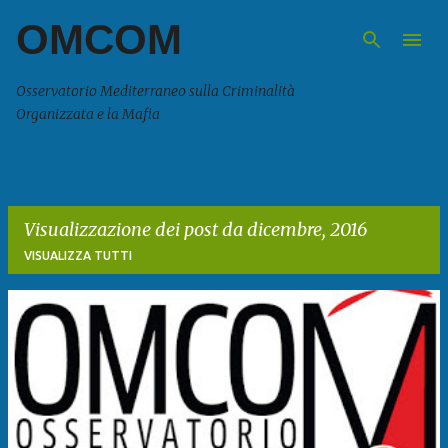
OMCOM
Passa ai contenuti principali
Osservatorio Mediterraneo sulla Criminalità
Organizzata e la Mafia
Visualizzazione dei post da dicembre, 2016
VISUALIZZA TUTTI
P
o
s
t